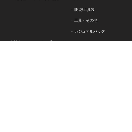
腰袋/工具袋
工具・その他
カジュアルバッグ
女性向けフルハーネス「ノングラ」
軽量フルハーネス「ノングラ」
軽量小型巻取式ランヤード「Luquas」
初心者向けのエントリーモデル
「スターターフルハーネス」
軽量ランヤード
▸
カタログダウンロード
▸
安心安全への取り組み
▸
KHトピックス
▸
新着情報
▸
お問い合わせ・アンケート
▸
OEM