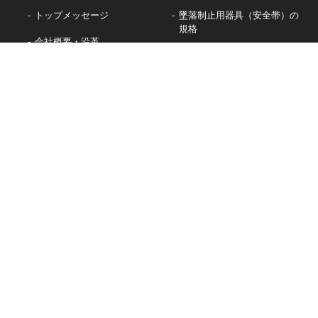
トップメッセージ
墜落制止用器具（安全帯）の
規格
会社概要・沿革
墜落制止用器具/フルハーネ
受賞歴・メディア掲載情報
ス
腰袋/工具袋
工具・その他
カジュアルバッグ
女性向けフルハーネス「ノングラ」
軽量フルハーネス「ノングラ」
軽量小型巻取式ランヤード「Luquas」
初心者向けのエントリーモデル
「スターターフルハーネス」
軽量ランヤード