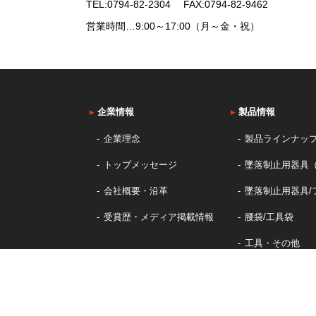
TEL:
0794-82-2304
FAX:0794-82-9462
営業時間…9:00～17:00（月～金・祝）
▸
企業情報
▸
製品情報
企業理念
製品ラインナッ
トップメッセージ
墜落制止用器具
会社概要・沿革
墜落制止用器具/
受賞歴・メディア掲載情報
腰袋/工具袋
工具・その他
カジュアルバッ