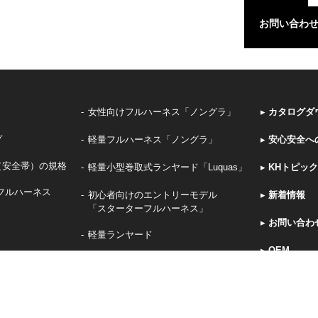
お問い合わ
女性向けフルハーネス「ノングラ」
▸
カタログダ
プ
軽量フルハーネス「ノングラ」
▸
安心安全へ
（安全帯）の規格
軽量小型巻取式ランヤード「Luquas」
▸
KHトピッ
フルハーネス
初心者向けのエントリーモデル
▸
新着情報
「スターターフルハーネス」
▸
お問い合わ
軽量ランヤード
▸
OEM
グ