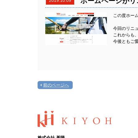
ホームページがリ
2019.10.09
この度ホー
今回のリニ
これからも
今後ともご
前のページへ
株式会社 基陽