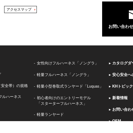
アクセスマップ
お問い合わ
女性向けフルハーネス「ノングラ」
▸
カタログダ
プ
軽量フルハーネス「ノングラ」
▸
安心安全へ
（安全帯）の規格
軽量小型巻取式ランヤード「Luquas」
▸
KHトピッ
フルハーネス
初心者向けのエントリーモデル
▸
新着情報
「スターターフルハーネス」
▸
お問い合わ
軽量ランヤード
▸
OEM
グ