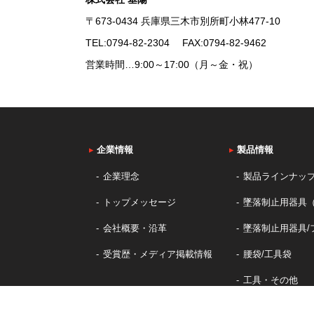
〒673-0434 兵庫県三木市別所町小林477-10
TEL:
0794-82-2304
FAX:0794-82-9462
営業時間…9:00～17:00（月～金・祝）
▸
企業情報
▸
製品情報
企業理念
製品ラインナッ
トップメッセージ
墜落制止用器具
会社概要・沿革
墜落制止用器具/
受賞歴・メディア掲載情報
腰袋/工具袋
工具・その他
カジュアルバッ