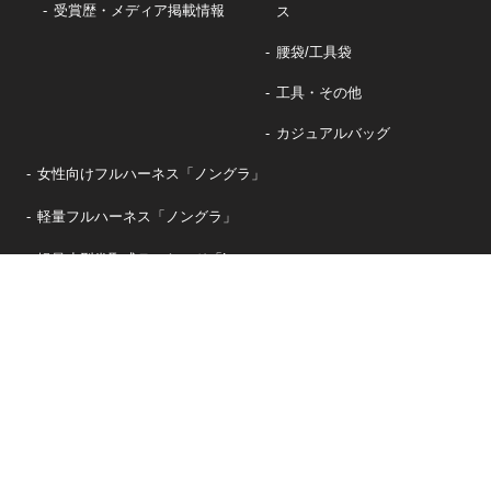
受賞歴・メディア掲載情報
ス
腰袋/工具袋
工具・その他
カジュアルバッグ
女性向けフルハーネス「ノングラ」
軽量フルハーネス「ノングラ」
軽量小型巻取式ランヤード「Luquas」
初心者向けのエントリーモデル
「スターターフルハーネス」
軽量ランヤード
▸
カタログダウンロード
▸
安心安全への取り組み
▸
KHトピックス
▸
新着情報