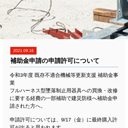
2021.09.16
補助金申請の申請許可について
令和3年度 既存不適合機械等更新支援 補助金事
業
フルハーネス型墜落制止用器具への買換・改修
に要する経費の一部補助で建災防様へ補助金申
請された方へ。
申請許可については、9/17（金）に最終購入許
可が出ると思われます。