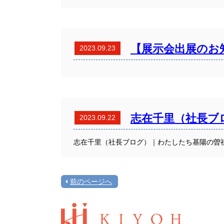
【展示会出展のお知
2023.09.23
志在千里（社長ブ
2023.09.22
志在千里（社長ブログ）｜わたしたち基陽の曽
前のページへ