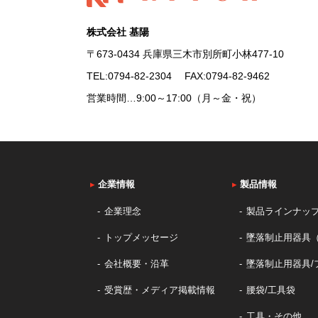
株式会社 基陽
〒673-0434 兵庫県三木市別所町小林477-10
TEL:
0794-82-2304
FAX:0794-82-9462
営業時間…9:00～17:00（月～金・祝）
▸
企業情報
▸
製品情報
企業理念
製品ラインナッ
トップメッセージ
墜落制止用器具
会社概要・沿革
墜落制止用器具/
受賞歴・メディア掲載情報
腰袋/工具袋
工具・その他