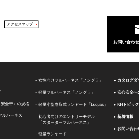
アクセスマップ
お問い合わ
女性向けフルハーネス「ノングラ」
▸
カタログダ
プ
軽量フルハーネス「ノングラ」
▸
安心安全へ
（安全帯）の規格
軽量小型巻取式ランヤード「Luquas」
▸
KHトピッ
フルハーネス
初心者向けのエントリーモデル
▸
新着情報
「スターターフルハーネス」
▸
お問い合わ
軽量ランヤード