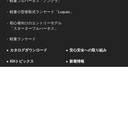
軽量フルハーネス「ノングラ」
軽量小型巻取式ランヤード「Luquas」
初心者向けのエントリーモデル
「スターターフルハーネス」
軽量ランヤード
▸
カタログダウンロード
▸
安心安全への取り組み
▸
KHトピックス
▸
新着情報
▸
お問い合わせ・アンケート
▸
OEM
採用サイト