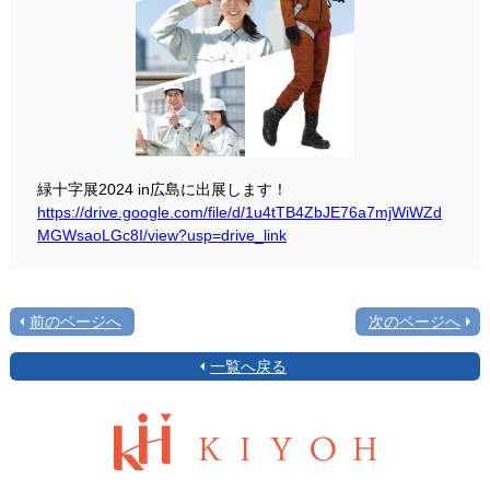
緑十字展2024 in広島に出展します！
https://drive.google.com/file/d/1u4tTB4ZbJE76a7mjWiWZd
MGWsaoLGc8I/view?usp=drive_link
前のページへ
次のページへ
一覧へ戻る