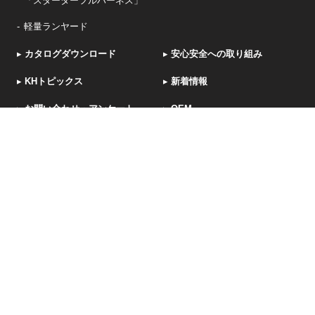
「スターターフルハーネス」
軽量ランヤード
▸
カタログダウンロード
▸
安心安全への取り組み
▸
KHトピックス
▸
新着情報
▸
お問い合わせ・アンケート
▸
OEM
採用サイト
© KIYO CO., LTD. All Rights Reserved.