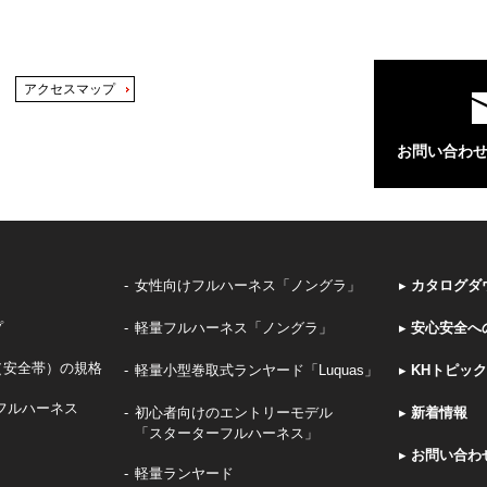
アクセスマップ
お問い合わ
女性向けフルハーネス「ノングラ」
▸
カタログダ
プ
軽量フルハーネス「ノングラ」
▸
安心安全へ
（安全帯）の規格
軽量小型巻取式ランヤード「Luquas」
▸
KHトピッ
フルハーネス
初心者向けのエントリーモデル
▸
新着情報
「スターターフルハーネス」
▸
お問い合わ
軽量ランヤード