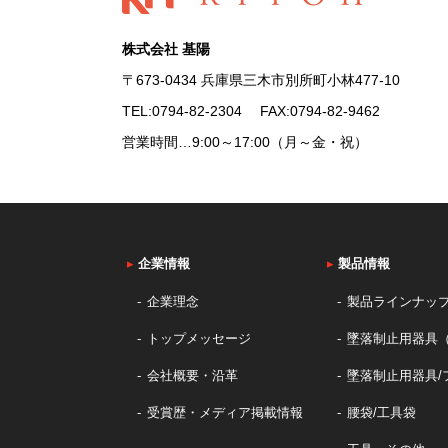
株式会社 基陽
〒673-0434 兵庫県三木市別所町小林477-10
TEL:
0794-82-2304
FAX:0794-82-9462
営業時間…9:00～17:00（月～金・祝）
▸
企業情報
▸
製品情報
企業理念
製品ラインナッ
トップメッセージ
墜落制止用器具
会社概要・沿革
墜落制止用器具/
受賞歴・メディア掲載情報
腰袋/工具袋