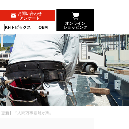
お問い合わせ
アンケート
オンライン
報
KHトピックス
OEM
ショッピング
）更新】『人間万事塞翁が馬』