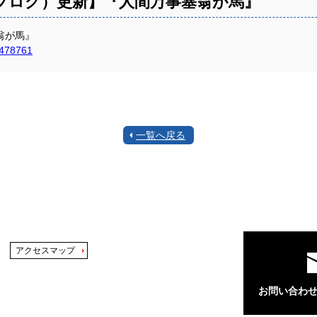
ブログ）更新】『人間万事塞翁が馬』
翁が馬』
-478761
一覧へ戻る
アクセスマップ
お問い合わ