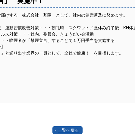
言」 実施中！
お届けする 株式会社 基陽 として、社内の健康普及に努めます。
】
策、運動習慣改善対策・・・朝礼時 スクワット／昼休み終了後 KH体
ヘルス対策・・・社内、委員会、きょうだい会活動
・・・喫煙者が「禁煙宣言」することで１万円手当を支給する
ン】
！」と送り出す業界の一員として、全社で健康！ を目指します。
一覧へ戻る