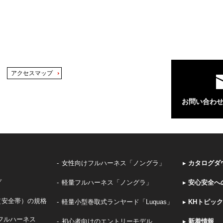
アクセスマップ
お問い合わ
女性向けフルハーネス「ノングラ」
▸
カタログダ
プ
軽量フルハーネス「ノングラ」
▸
安心安全へ
（安全帯）の規格
軽量小型巻取式ランヤード「Luquas」
▸
KHトピッ
フルハーネス
初心者向けのエントリーモデル
▸
新着情報