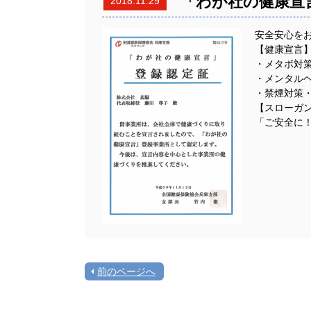
「わが社の健康宣
2018.11.29
安全安心を
【健康宣言
・メタボ対
・メンタル
・禁煙対策
【スローガ
「ご安全に
前のページへ