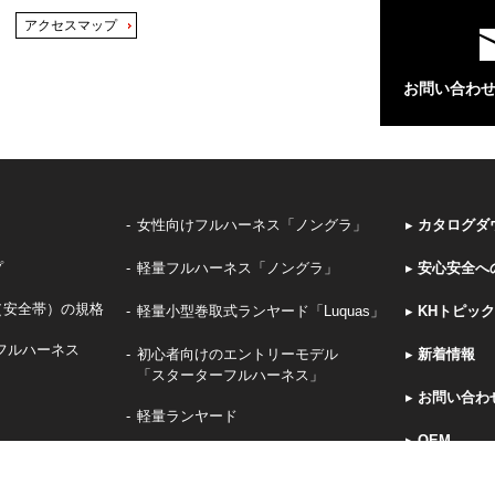
アクセスマップ
お問い合わ
女性向けフルハーネス「ノングラ」
▸
カタログダ
プ
軽量フルハーネス「ノングラ」
▸
安心安全へ
（安全帯）の規格
軽量小型巻取式ランヤード「Luquas」
▸
KHトピッ
フルハーネス
初心者向けのエントリーモデル
▸
新着情報
「スターターフルハーネス」
▸
お問い合わ
軽量ランヤード
▸
OEM
グ