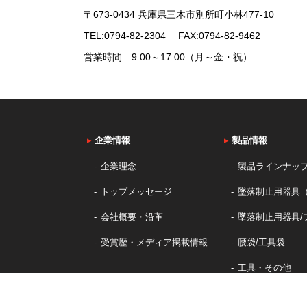
〒673-0434 兵庫県三木市別所町小林477-10
TEL:
0794-82-2304
FAX:0794-82-9462
営業時間…9:00～17:00（月～金・祝）
▸
企業情報
▸
製品情報
企業理念
製品ラインナッ
トップメッセージ
墜落制止用器具
会社概要・沿革
墜落制止用器具/
受賞歴・メディア掲載情報
腰袋/工具袋
工具・その他
カジュアルバッ