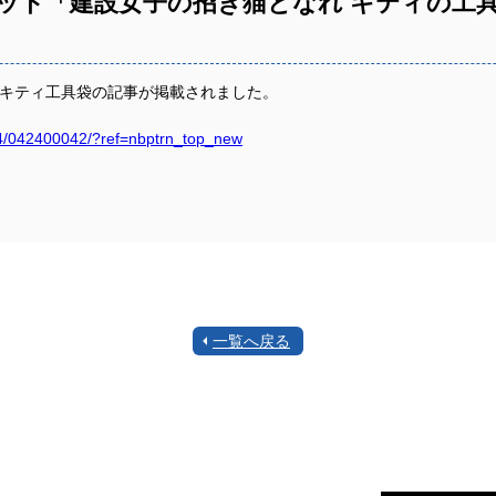
ット「建設女子の招き猫となれ キティの工
ローキティ工具袋の記事が掲載されました。
1104/042400042/?ref=nbptrn_top_new
一覧へ戻る