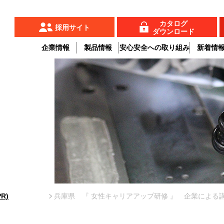
カタログ
採用サイト
ダウンロード
企業情報
製品情報
安心安全への取り組み
新着情
R)
兵庫県 『 女性キャリアアップ研修 』 企業による