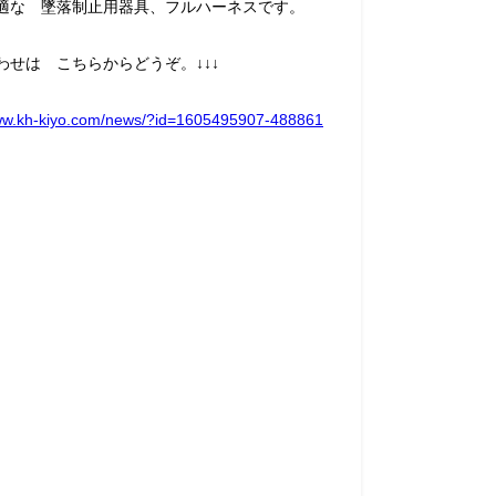
適な 墜落制止用器具、フルハーネスです。
わせは こちらからどうぞ。↓↓↓
www.kh-kiyo.com/news/?id=1605495907-488861