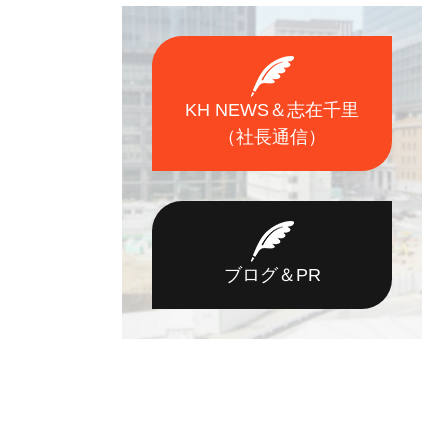
KH NEWS＆志在千里
（社長通信）
ブログ＆PR