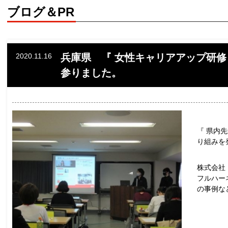
ブログ＆PR
2020.11.16
兵庫県 『 女性キャリアアップ研修
参りました。
『 県内
り組みを
株式会社
フルハー
の事例な