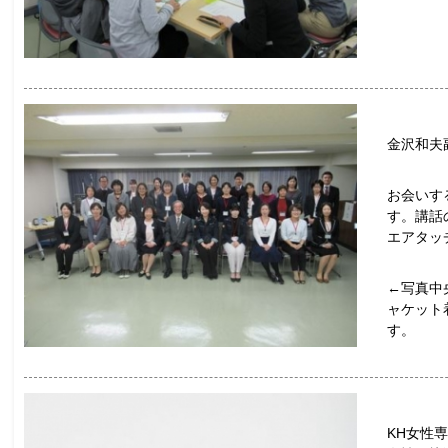
金沢和夫
お会いす
す。講話
エアタッ
←写真中
ャケット
す。
KH女性