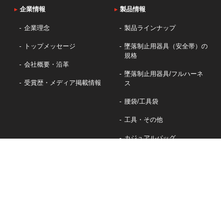
▸
企業情報
▸
製品情報
企業理念
製品ラインナップ
トップメッセージ
墜落制止用器具（安全帯）の
規格
会社概要・沿革
墜落制止用器具/フルハーネ
受賞歴・メディア掲載情報
ス
腰袋/工具袋
工具・その他
カジュアルバッグ
女性向けフルハーネス「ノングラ」
軽量フルハーネス「ノングラ」
軽量小型巻取式ランヤード「Luquas」
初心者向けのエントリーモデル