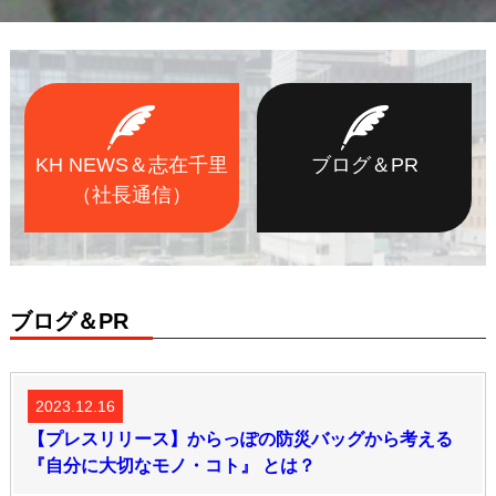
KH NEWS＆志在千里
ブログ＆PR
（社長通信）
ブログ＆PR
2023.12.16
【プレスリリース】からっぽの防災バッグから考える
『⾃分に⼤切なモノ・コト』 とは？