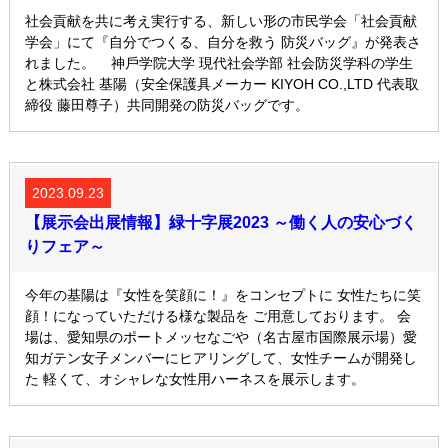
社会貢献を共に考え実⾏する、新しい形の市⺠学会「社会貢献
学会」にて『⾃分でつくる、⾃分を救う 防災バッグ』が発表さ
れました。 神⼾学院⼤学 現代社会学部 社会防災学科の学⽣
と株式会社 基陽（安全保護具メーカー KIYOH CO.,LTD 代表取
締役 藤⽥尊⼦）共同開発の防災バッグです。
2023.09.23
【展示会出展情報】緑十字展2023 ～働く人の安心づく
りフェア～
今年の基陽は『女性を笑顔に！』をコンセプトに 女性たちに笑
顔！になっていただける様な製品を ご用意しております。 会
場は、愛知県のポートメッセなごや（名古屋市国際展示場）愛
知ガテン女子メンバーにヒアリングして、女性チームが開発し
た 軽くて、オシャレな女性用ハーネスを展示します。